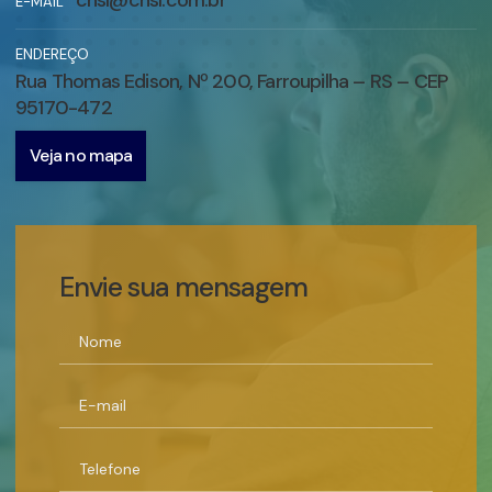
cnsl@cnsl.com.br
E-MAIL
ENDEREÇO
Rua Thomas Edison, Nº 200, Farroupilha – RS – CEP
95170-472
Veja no mapa
Envie sua mensagem