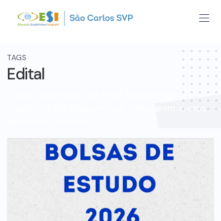
TAGS
Edital
Lorem ipsum dolor sit amet, consectetur
adipiscing elit. Suspendisse varius enim in eros
elementum tristique.