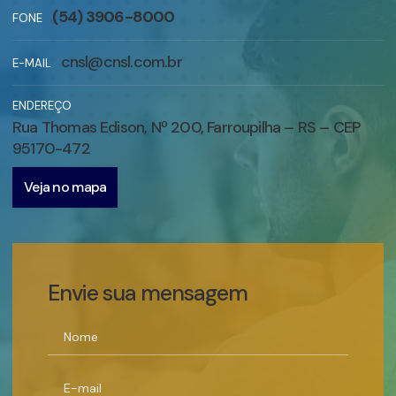
(54) 3906-8000
FONE
cnsl@cnsl.com.br
E-MAIL
ENDEREÇO
Rua Thomas Edison, Nº 200, Farroupilha – RS – CEP
95170-472
Veja no mapa
Envie sua mensagem