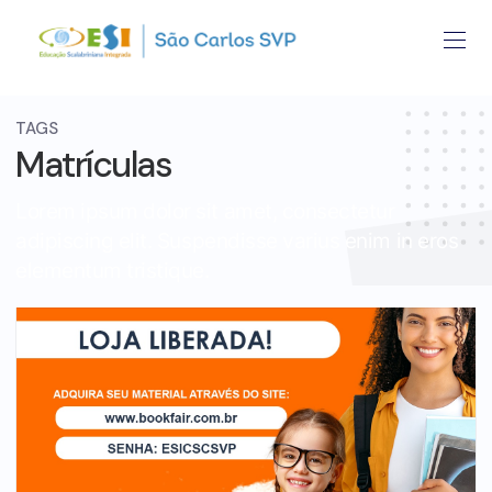
TAGS
Matrículas
Lorem ipsum dolor sit amet, consectetur
adipiscing elit. Suspendisse varius enim in eros
elementum tristique.