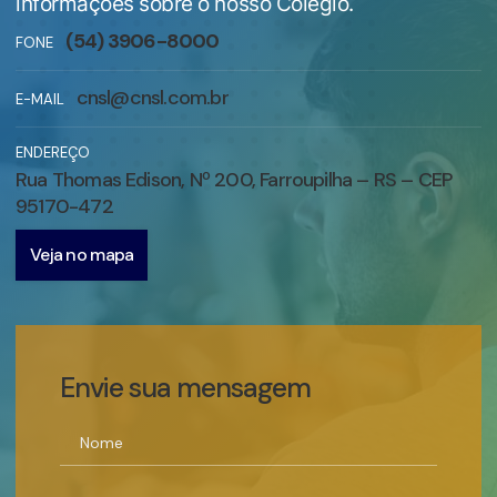
informações sobre o nosso Colégio.
(54) 3906-8000
FONE
cnsl@cnsl.com.br
E-MAIL
ENDEREÇO
Rua Thomas Edison, Nº 200, Farroupilha – RS – CEP
95170-472
Veja no mapa
Envie sua mensagem